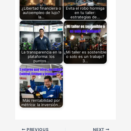
¿Libertad financiera o
Evita el robo hormiga
autoempleo de lujo?
en tu taller:
la…
estrategias de…
La transparencia en la
¿Mi taller es sostenible
plataforma: los
o solo es un trabajo?
puntos…
3…
Más rentabilidad por
métrica: la inversión…
PREVIOUS
NEXT