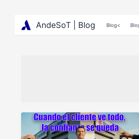
Ir
AndeSoT | Blog
Blog<
Blo
al
contenido