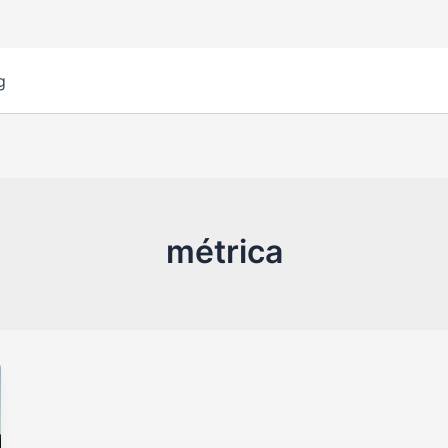
g
métrica