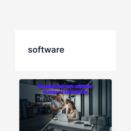
Ir
al
contenido
software